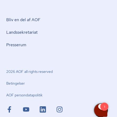
Bliv en del af AOF
Lands­se­kre­ta­ri­at
Presserum
2026 AOF all rights reserved
Betingelser
AOF per­son­da­ta­po­li­tik
facebook.com
youtube.com
linkedin.com
instagram.com