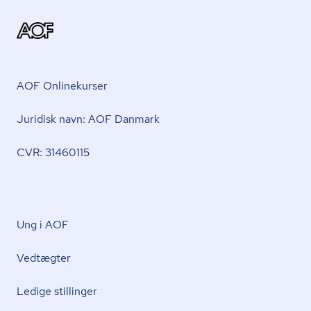
AOF Onlinekurser
Juridisk navn: AOF Danmark
CVR: 31460115
Ung i AOF
Vedtægter
Ledige stillinger